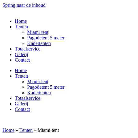
Spring naar de inhoud
Home
Tenten
Miami-tent
Pagodetent 5 meter
Kadertenten
Totaalservice
Galerij
Contact
Home
Tenten
Miami-tent
Pagodetent 5 meter
Kadertenten
Totaalservice
Galerij
Contact
Home
»
Tenten
»
Miami-tent